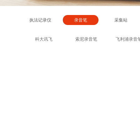
执法记录仪
录音笔
采集站
科大讯飞
索尼录音笔
飞利浦录音