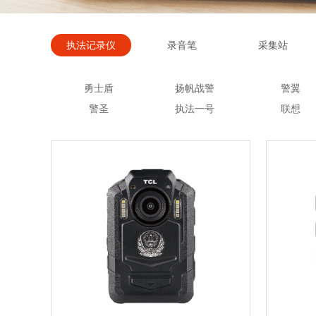
执法记录仪
录音笔
采集站
勇士盾
扬帆战警
警翼
警圣
执法一号
联想