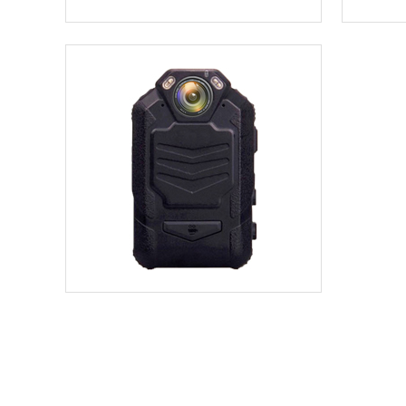
DSJ-T7
六颗红外
DSJ-T5
激光定位 超强续航
DSJ-3A