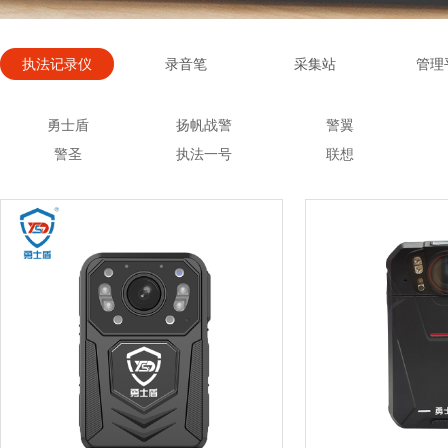
执法记录仪
录音笔
采集站
管理
勇士盾
扬帆战警
警翼
警圣
执法一号
联想